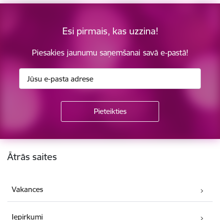
Esi pirmais, kas uzzina!
Piesakies jaunumu saņemšanai savā e-pastā!
Kājene
Ātrās saites
Vakances
Iepirkumi