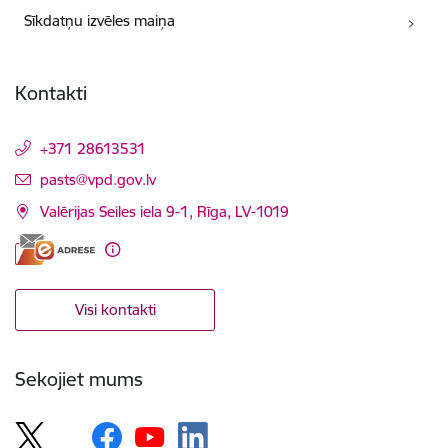
Sīkdatņu izvēles maiņa
Kontakti
+371 28613531
E-pasts:
pasts@vpd.gov.lv
Valērijas Seiles iela 9-1, Rīga, LV-1019
Visi kontakti
Sekojiet mums