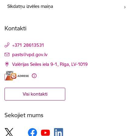
Sīkdatņu izvēles maiņa
Kontakti
+371 28613531
E-pasts:
pasts@vpd.gov.lv
Valērijas Seiles iela 9-1, Rīga, LV-1019
Visi kontakti
Sekojiet mums