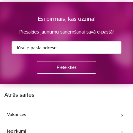
Esi pirmais, kas uzzina!
Piesakies jaunumu saņemšanai savā e-pastā!
Kājene
Ātrās saites
Vakances
Iepirkumi