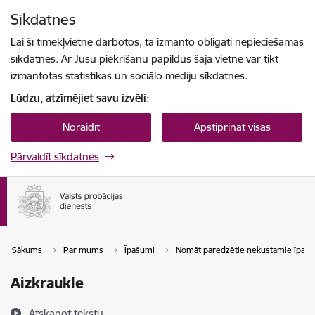
Pāriet uz lapas saturu
Sīkdatnes
Spied
lai meklētu
Enter
Lai šī tīmekļvietne darbotos, tā izmanto obligāti nepieciešamās
sīkdatnes. Ar Jūsu piekrišanu papildus šajā vietnē var tikt
izmantotas statistikas un sociālo mediju sīkdatnes.
Lūdzu, atzīmējiet savu izvēli:
Noraidīt
Apstiprināt visas
Pārvaldīt sīkdatnes
Sākums
Par mums
Īpašumi
Nomāt paredzētie nekustamie īpaš
Aizkraukle
Atskaņot tekstu