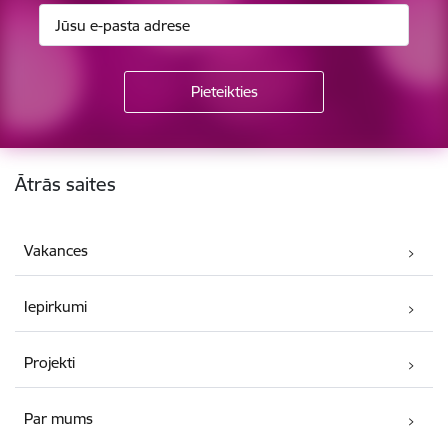
Kājene
Ātrās saites
Vakances
Iepirkumi
Projekti
Par mums