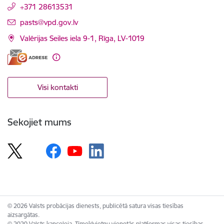
+371 28613531
E-pasts:
pasts@vpd.gov.lv
Valērijas Seiles iela 9-1, Rīga, LV-1019
Visi kontakti
Sekojiet mums
© 2026 Valsts probācijas dienests, publicētā satura visas tiesības
aizsargātas.
© 2020 Valsts kanceleja, Tīmekļvietņu vienotās platformas visas tiesības