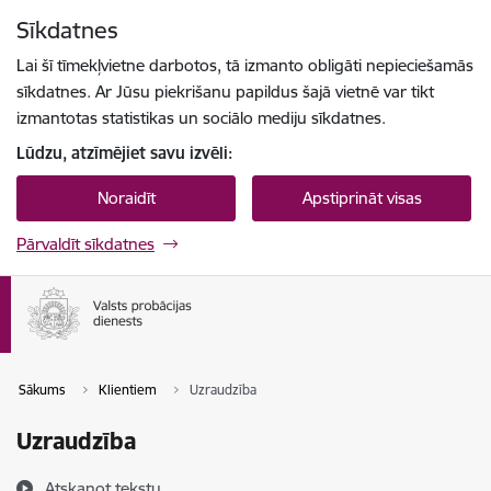
Pāriet uz lapas saturu
Sīkdatnes
Spied
lai meklētu
Enter
Lai šī tīmekļvietne darbotos, tā izmanto obligāti nepieciešamās
sīkdatnes. Ar Jūsu piekrišanu papildus šajā vietnē var tikt
izmantotas statistikas un sociālo mediju sīkdatnes.
Lūdzu, atzīmējiet savu izvēli:
Noraidīt
Apstiprināt visas
Pārvaldīt sīkdatnes
Sākums
Klientiem
Uzraudzība
Uzraudzība
Atskaņot tekstu