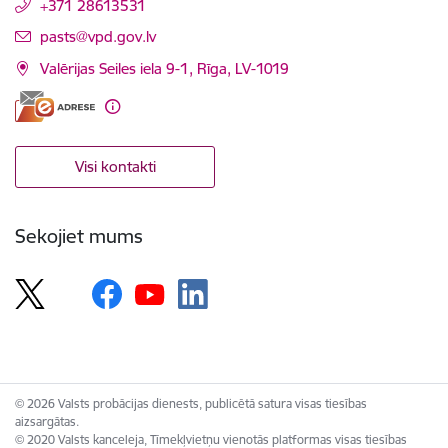
+371 28613531
E-pasts:
pasts@vpd.gov.lv
Valērijas Seiles iela 9-1, Rīga, LV-1019
Visi kontakti
Sekojiet mums
© 2026 Valsts probācijas dienests, publicētā satura visas tiesības
aizsargātas.
© 2020 Valsts kanceleja, Tīmekļvietņu vienotās platformas visas tiesības