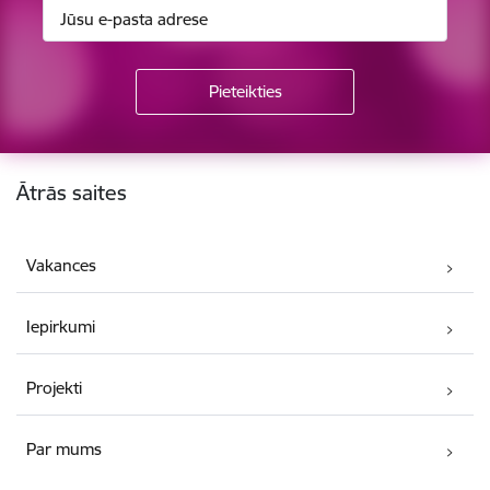
Kājene
Ātrās saites
Vakances
Iepirkumi
Projekti
Par mums