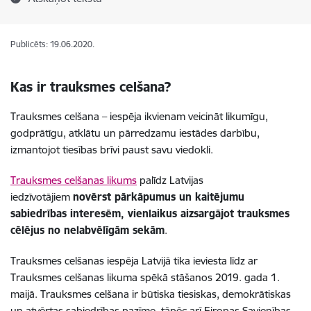
Publicēts: 19.06.2020.
Kas ir trauksmes celšana?
Trauksmes celšana – iespēja ikvienam veicināt likumīgu,
godprātīgu, atklātu un pārredzamu iestādes darbību,
izmantojot tiesības brīvi paust savu viedokli.
Trauksmes celšanas likums
palīdz Latvijas
iedzīvotājiem
novērst pārkāpumus un kaitējumu
sabiedrības interesēm, vienlaikus aizsargājot trauksmes
cēlējus no nelabvēlīgām sekām
.
Trauksmes celšanas iespēja Latvijā tika ieviesta līdz ar
Trauksmes celšanas likuma spēkā stāšanos 2019. gada 1.
maijā. Trauksmes celšana ir būtiska tiesiskas, demokrātiskas
un atvērtas sabiedrības pazīme, tāpēc arī Eiropas Savienības