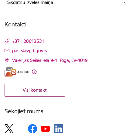
Sīkdatņu izvēles maiņa
Kontakti
+371 28613531
E-pasts:
pasts@vpd.gov.lv
Valērijas Seiles iela 9-1, Rīga, LV-1019
Visi kontakti
Sekojiet mums