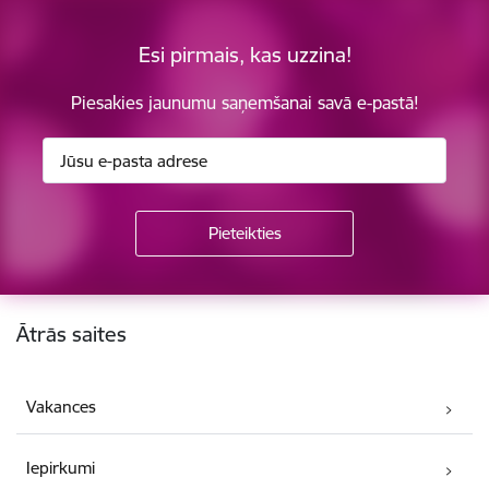
Esi pirmais, kas uzzina!
Piesakies jaunumu saņemšanai savā e-pastā!
Kājene
Ātrās saites
Vakances
Iepirkumi