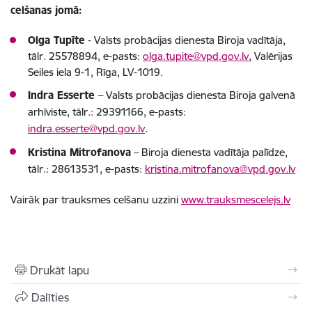
celšanas jomā:
Olga Tupīte
- Valsts probācijas dienesta Biroja vadītāja,
tālr. 25578894, e-pasts:
olga.tupite@vpd.gov.lv
, Valērijas
Seiles iela 9-1, Rīga, LV-1019.
Indra Esserte
–
Valsts probācijas dienesta
Biroja galvenā
arhīviste, tālr.: 29391166, e-pasts:
indra.esserte@vpd.gov.lv
.
Kristina Mitrofanova
– Biroja dienesta vadītāja palīdze,
tālr.: 28613531, e-pasts:
kristina.mitrofanova@vpd.gov.lv
Vairāk par trauksmes celšanu uzzini
www.trauksmescelejs.lv
Drukāt lapu
Dalīties