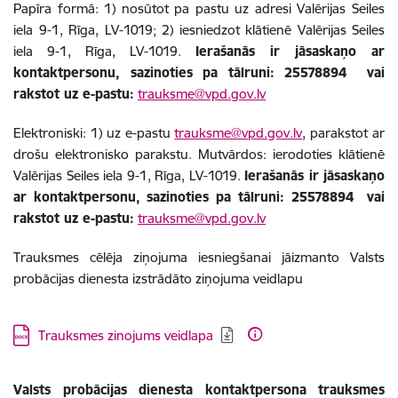
Papīra formā: 1) nosūtot pa pastu uz adresi Valērijas Seiles
iela 9-1, Rīga, LV-1019; 2) iesniedzot klātienē Valērijas Seiles
iela 9-1, Rīga, LV-1019.
Ierašanās ir jāsaskaņo ar
kontaktpersonu, sazinoties pa tālruni:
25578894
vai
rakstot uz e-pastu:
trauksme@vpd.gov.lv
Elektroniski: 1) uz e-pastu
trauksme@vpd.gov.lv
, parakstot ar
drošu elektronisko parakstu. Mutvārdos: ierodoties klātienē
Valērijas Seiles iela 9-1, Rīga, LV-1019.
Ierašanās ir jāsaskaņo
ar kontaktpersonu, sazinoties pa tālruni:
25578894
vai
rakstot uz e-pastu:
trauksme@vpd.gov.lv
Trauksmes cēlēja ziņojuma iesniegšanai jāizmanto Valsts
probācijas dienesta izstrādāto ziņojuma veidlapu
Lejupielādēt:
Trauksmes zinojums veidlapa
Valsts probācijas dienesta kontaktpersona trauksmes