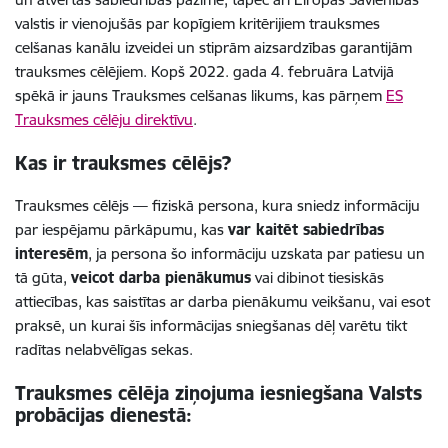
valstis ir vienojušās par kopīgiem kritērijiem trauksmes
celšanas kanālu izveidei un stiprām aizsardzības garantijām
trauksmes cēlējiem. Kopš 2022. gada 4. februāra Latvijā
spēkā ir jauns Trauksmes celšanas likums, kas pārņem
ES
Trauksmes cēlēju direktīvu
.
Kas ir trauksmes cēlējs?
Trauksmes cēlējs — fiziskā persona, kura sniedz informāciju
par iespējamu pārkāpumu, kas
var kaitēt sabiedrības
interesēm
, ja persona šo informāciju uzskata par patiesu un
tā gūta,
veicot darba pienākumus
vai dibinot tiesiskās
attiecības, kas saistītas ar darba pienākumu veikšanu, vai esot
praksē, un kurai šīs informācijas sniegšanas dēļ varētu tikt
radītas nelabvēlīgas sekas.
Trauksmes cēlēja ziņojuma iesniegšana Valsts
probācijas dienestā: