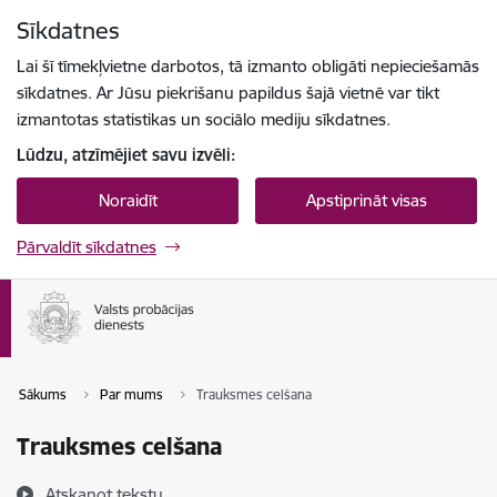
Pāriet uz lapas saturu
Sīkdatnes
Spied
lai meklētu
Enter
Lai šī tīmekļvietne darbotos, tā izmanto obligāti nepieciešamās
sīkdatnes. Ar Jūsu piekrišanu papildus šajā vietnē var tikt
izmantotas statistikas un sociālo mediju sīkdatnes.
Lūdzu, atzīmējiet savu izvēli:
Noraidīt
Apstiprināt visas
Pārvaldīt sīkdatnes
Sākums
Par mums
Trauksmes celšana
Trauksmes celšana
Atskaņot tekstu