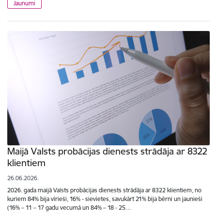
Jaunumi
Maijā Valsts probācijas dienests strādāja ar 8322
klientiem
26.06.2026.
2026. gada maijā Valsts probācijas dienests strādāja ar 8322 klientiem, no
kuriem 84% bija vīrieši, 16% - sievietes, savukārt 21% bija bērni un jaunieši
(16% – 11 – 17 gadu vecumā un 84% – 18 - 25…