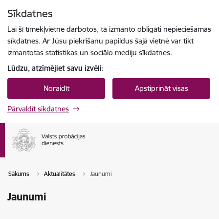
Pāriet uz lapas saturu
Sīkdatnes
Spied
lai meklētu
Enter
Lai šī tīmekļvietne darbotos, tā izmanto obligāti nepieciešamās
sīkdatnes. Ar Jūsu piekrišanu papildus šajā vietnē var tikt
izmantotas statistikas un sociālo mediju sīkdatnes.
Lūdzu, atzīmējiet savu izvēli:
Noraidīt
Apstiprināt visas
Pārvaldīt sīkdatnes
Sākums
Aktualitātes
Jaunumi
Jaunumi