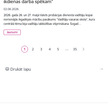
ikdienas darba spēkam”
02.06.2026.
2026. gada 26. un 27. maijā Valsts probācijas dienesta vadītāju kopai
norisinājās ikgadējais mācību pasākums “Vadītāju vasaras skola”, kura
centrālā tēma bija vadītāju labbūtības stiprināšana. Šogad…
Jaunumi
Lapošana
…
1
2
3
4
5
35
Pašreizējā lapa
Lapa
Lapa
Lapa
Lapa
Drukāt lapu