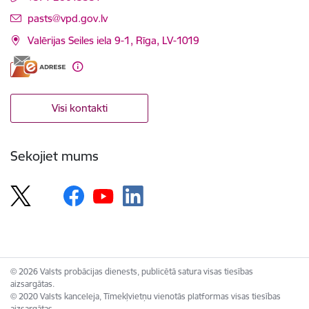
E-pasts:
pasts@vpd.gov.lv
Valērijas Seiles iela 9-1, Rīga, LV-1019
Visi kontakti
Sekojiet mums
© 2026 Valsts probācijas dienests, publicētā satura visas tiesības
aizsargātas.
© 2020 Valsts kanceleja, Tīmekļvietņu vienotās platformas visas tiesības
aizsargātas.