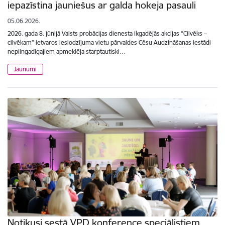
iepazīstina jauniešus ar galda hokeja pasauli
05.06.2026.
2026. gada 8. jūnijā Valsts probācijas dienesta ikgadējās akcijas “Cilvēks –
cilvēkam” ietvaros Ieslodzījuma vietu pārvaldes Cēsu Audzināšanas iestādi
nepilngadīgajiem apmeklēja starptautiski…
Jaunumi
Notikusi sestā VPD konference speciālistiem