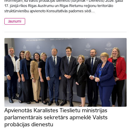
nformējam, ka Valsts probācijas dienests (turpmāk – Dienests) 2026. gada
17. jūnijā rīkos Rīgas Austrumu un Rīgas Rietumu reģionu teritoriālo
struktūrvienību apvienoto Konsultatīvās padomes sēdi…
Jaunumi
Apvienotās Karalistes Tieslietu ministrijas
parlamentārais sekretārs apmeklē Valsts
probācijas dienestu