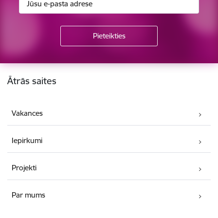
Kājene
Ātrās saites
Vakances
Iepirkumi
Projekti
Par mums