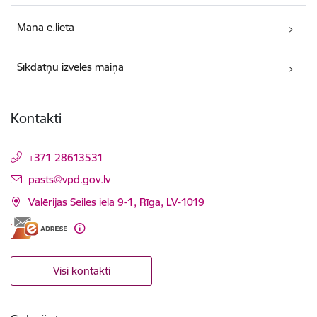
Mana e.lieta
Sīkdatņu izvēles maiņa
Kontakti
+371 28613531
E-pasts:
pasts@vpd.gov.lv
Valērijas Seiles iela 9-1, Rīga, LV-1019
Visi kontakti