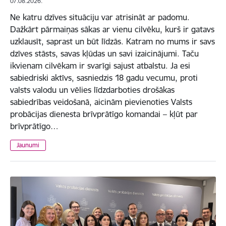
07.08.2026.
Ne katru dzīves situāciju var atrisināt ar padomu.
Dažkārt pārmaiņas sākas ar vienu cilvēku, kurš ir gatavs
uzklausīt, saprast un būt līdzās. Katram no mums ir savs
dzīves stāsts, savas kļūdas un savi izaicinājumi. Taču
ikvienam cilvēkam ir svarīgi sajust atbalstu. Ja esi
sabiedriski aktīvs, sasniedzis 18 gadu vecumu, proti
valsts valodu un vēlies līdzdarboties drošākas
sabiedrības veidošanā, aicinām pievienoties Valsts
probācijas dienesta brīvprātīgo komandai – kļūt par
brīvprātīgo…
Jaunumi