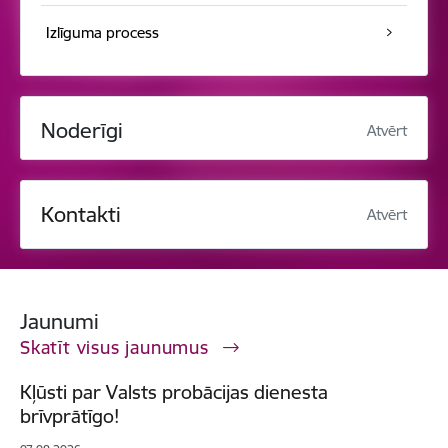
Izlīguma process
Noderīgi
Atvērt
Kontakti
Atvērt
Jaunumi
Skatīt visus jaunumus
Kļūsti par Valsts probācijas dienesta
brīvprātīgo!