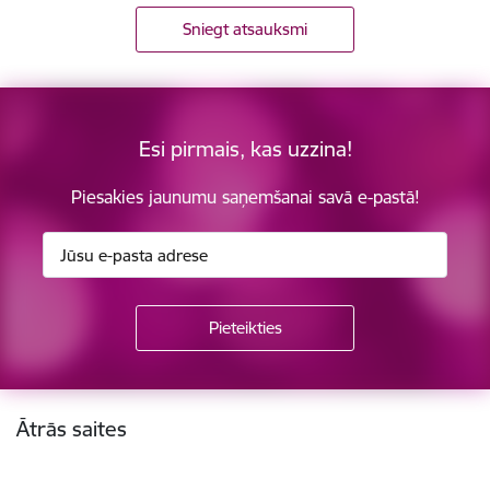
Sniegt atsauksmi
Esi pirmais, kas uzzina!
Piesakies jaunumu saņemšanai savā e-pastā!
Kājene
Ātrās saites