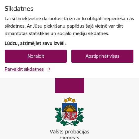
Pāriet uz lapas saturu
Sīkdatnes
Spied
lai meklētu
Enter
Lai šī tīmekļvietne darbotos, tā izmanto obligāti nepieciešamās
sīkdatnes. Ar Jūsu piekrišanu papildus šajā vietnē var tikt
izmantotas statistikas un sociālo mediju sīkdatnes.
Lūdzu, atzīmējiet savu izvēli:
Noraidīt
Apstiprināt visas
Pārvaldīt sīkdatnes
Valsts probācijas dienests