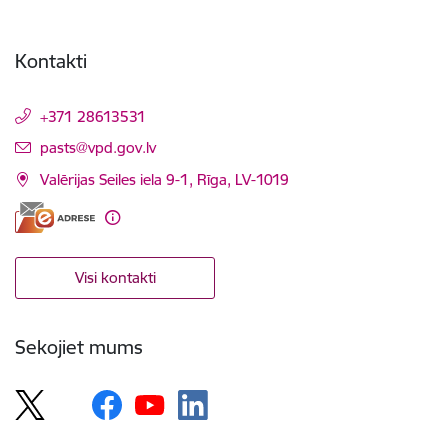
Kontakti
+371 28613531
E-pasts:
pasts@vpd.gov.lv
Valērijas Seiles iela 9-1, Rīga, LV-1019
Visi kontakti
Sekojiet mums