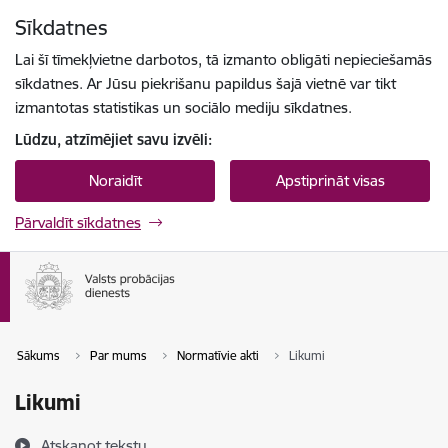
Pāriet uz lapas saturu
Sīkdatnes
Spied
lai meklētu
Enter
Lai šī tīmekļvietne darbotos, tā izmanto obligāti nepieciešamās
sīkdatnes. Ar Jūsu piekrišanu papildus šajā vietnē var tikt
izmantotas statistikas un sociālo mediju sīkdatnes.
Lūdzu, atzīmējiet savu izvēli:
Noraidīt
Apstiprināt visas
Pārvaldīt sīkdatnes
Sākums
Par mums
Normatīvie akti
Likumi
Likumi
Atskaņot tekstu