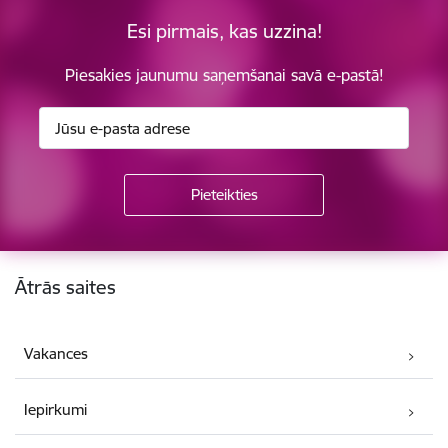
Esi pirmais, kas uzzina!
Piesakies jaunumu saņemšanai savā e-pastā!
Kājene
Ātrās saites
Vakances
Iepirkumi