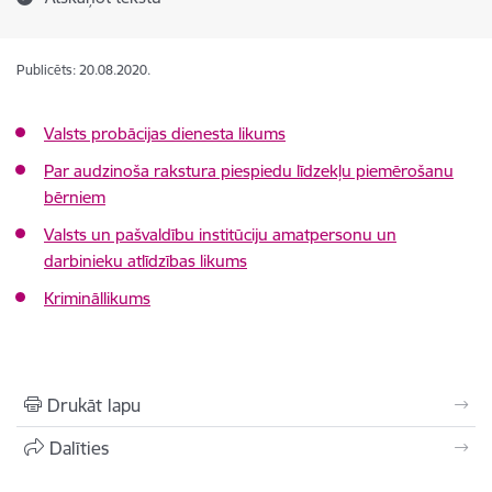
Publicēts: 20.08.2020.
Valsts probācijas dienesta likums
Par audzinoša rakstura piespiedu līdzekļu piemērošanu
bērniem
Valsts un pašvaldību institūciju amatpersonu un
darbinieku atlīdzības likums
Krimināllikums
Drukāt lapu
Dalīties