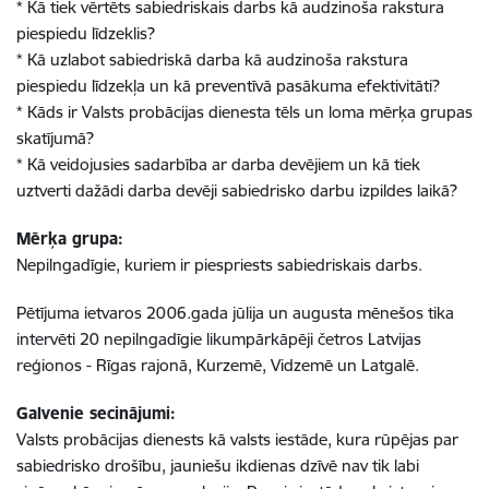
* Kā tiek vērtēts sabiedriskais darbs kā audzinoša rakstura
piespiedu līdzeklis?
* Kā uzlabot sabiedriskā darba kā audzinoša rakstura
piespiedu līdzekļa un kā preventīvā pasākuma efektivitāti?
* Kāds ir Valsts probācijas dienesta tēls un loma mērķa grupas
skatījumā?
* Kā veidojusies sadarbība ar darba devējiem un kā tiek
uztverti dažādi darba devēji sabiedrisko darbu izpildes laikā?
Mērķa grupa:
Nepilngadīgie, kuriem ir piespriests sabiedriskais darbs.
Pētījuma ietvaros 2006.gada jūlija un augusta mēnešos tika
intervēti 20 nepilngadīgie likumpārkāpēji četros Latvijas
reģionos - Rīgas rajonā, Kurzemē, Vidzemē un Latgalē.
Galvenie secinājumi:
Valsts probācijas dienests kā valsts iestāde, kura rūpējas par
sabiedrisko drošību, jauniešu ikdienas dzīvē nav tik labi