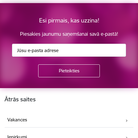
Esi pirmais, kas uzzina!
Piesakies jaunumu saņemšanai savā e-pastā!
Kājene
Ātrās saites
Vakances
Iepirkumi