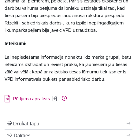
zināma kā, piemēram, polocija. Par sis iestādes eksistenci un
darbību vairums pētījuma dalībnieku uzzināja tikai tad, kad
tiesa pašiem bija piespiedusi audzinoša rakstura piespiedu
līdzekli - sabiedriskais darbs-, kura izpildi nepilngadīgajiem
likumpārkāpējiem bija jāveic VPD uzraudzībā.
Ieteikumi:
Lai nepieciešamā informācija nonāktu līdz mērķa grupai, bētu
ieteicams izstrādāt un ieviest praksi, ka jauniešiem jau tiesas
zālē vai vēlāk kopā ar rakstisko tiesas lēmumu tiek izsniegts
VPD informatīvais buklets par sabiedrisko darbu.
Lejupielādēt:
Pētījuma apraksts
Drukāt lapu
Dalīties