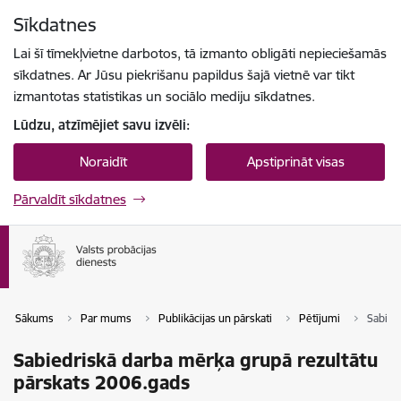
Pāriet uz lapas saturu
Sīkdatnes
Spied
lai meklētu
Enter
Lai šī tīmekļvietne darbotos, tā izmanto obligāti nepieciešamās
sīkdatnes. Ar Jūsu piekrišanu papildus šajā vietnē var tikt
izmantotas statistikas un sociālo mediju sīkdatnes.
Lūdzu, atzīmējiet savu izvēli:
Noraidīt
Apstiprināt visas
Pārvaldīt sīkdatnes
Sākums
Par mums
Publikācijas un pārskati
Pētījumi
Sabied
Sabiedriskā darba mērķa grupā rezultātu
pārskats 2006.gads