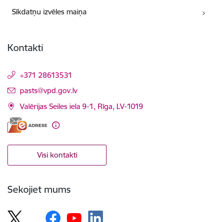
Sīkdatņu izvēles maiņa
Kontakti
+371 28613531
E-pasts:
pasts@vpd.gov.lv
Valērijas Seiles iela 9-1, Rīga, LV-1019
Visi kontakti
Sekojiet mums