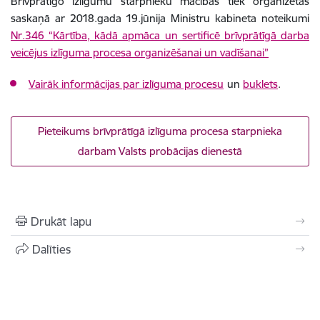
Brīvprātīgo izlīgumu starpnieku mācības tiek organizētas
saskaņā ar 2018.gada 19.jūnija Ministru kabineta noteikumi
Nr.346 “
Kārtība, kādā apmāca un sertificē brīvprātīgā darba
veicējus izlīguma procesa organizēšanai un vadīšanai”
Vairāk informācijas par izlīguma procesu
un
buklets
.
Pieteikums brīvprātīgā izlīguma procesa starpnieka
darbam Valsts probācijas dienestā
Drukāt lapu
Dalīties