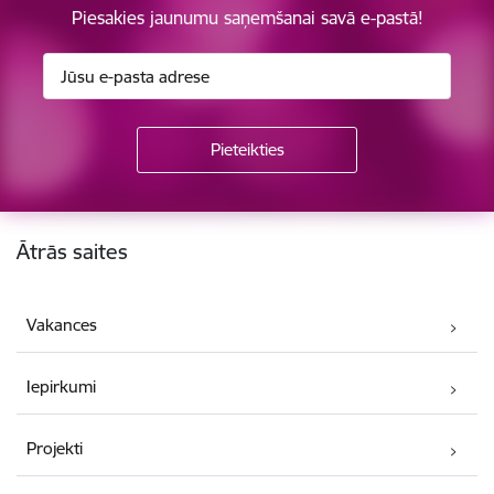
Piesakies jaunumu saņemšanai savā e-pastā!
Kājene
Ātrās saites
Vakances
Iepirkumi
Projekti