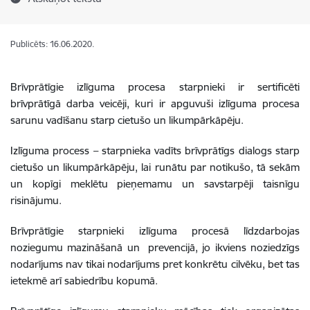
Publicēts: 16.06.2020.
Brīvprātīgie izlīguma procesa starpnieki ir sertificēti
brīvprātīgā darba veicēji, kuri ir apguvuši izlīguma procesa
sarunu vadīšanu starp cietušo un likumpārkāpēju.
Izlīguma process
– starpnieka vadīts brīvprātīgs dialogs starp
cietušo un likumpārkāpēju, lai runātu par notikušo, tā sekām
un kopīgi meklētu pieņemamu un savstarpēji taisnīgu
risinājumu.
Brīvprātīgie starpnieki izlīguma procesā līdzdarbojas
noziegumu mazināšanā un prevencijā, jo ikviens noziedzīgs
nodarījums nav tikai nodarījums pret konkrētu cilvēku, bet tas
ietekmē arī sabiedrību kopumā.