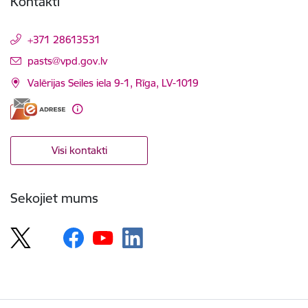
Kontakti
+371 28613531
E-pasts:
pasts@vpd.gov.lv
Valērijas Seiles iela 9-1, Rīga, LV-1019
Visi kontakti
Sekojiet mums