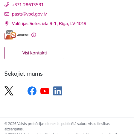
+371 28613531
E-pasts:
pasts@vpd.gov.lv
Valērijas Seiles iela 9-1, Rīga, LV-1019
Visi kontakti
Sekojiet mums
© 2026 Valsts probācijas dienests, publicētā satura visas tiesības
aizsargātas.