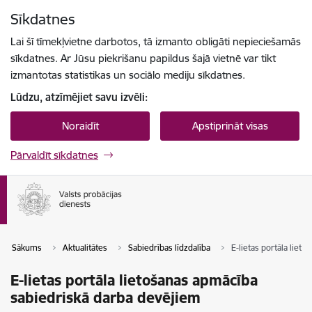
Pāriet uz lapas saturu
Sīkdatnes
Spied
lai meklētu
Enter
Lai šī tīmekļvietne darbotos, tā izmanto obligāti nepieciešamās
sīkdatnes. Ar Jūsu piekrišanu papildus šajā vietnē var tikt
izmantotas statistikas un sociālo mediju sīkdatnes.
Lūdzu, atzīmējiet savu izvēli:
Noraidīt
Apstiprināt visas
Pārvaldīt sīkdatnes
Sākums
Aktualitātes
Sabiedrības līdzdalība
E-lietas portāla liet
E-lietas portāla lietošanas apmācība
sabiedriskā darba devējiem