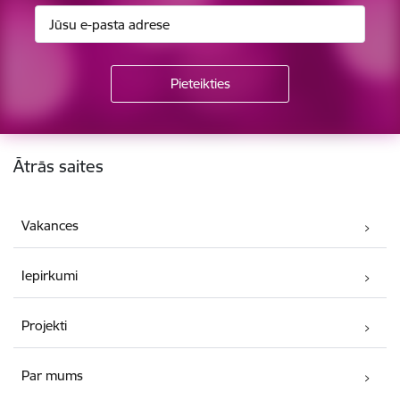
Kājene
Ātrās saites
Vakances
Iepirkumi
Projekti
Par mums