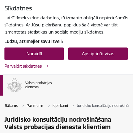
Pāriet uz lapas saturu
Sīkdatnes
Spied
lai meklētu
Enter
Lai šī tīmekļvietne darbotos, tā izmanto obligāti nepieciešamās
sīkdatnes. Ar Jūsu piekrišanu papildus šajā vietnē var tikt
izmantotas statistikas un sociālo mediju sīkdatnes.
Lūdzu, atzīmējiet savu izvēli:
Noraidīt
Apstiprināt visas
Pārvaldīt sīkdatnes
Sākums
Par mums
Iepirkumi
Juridisko konsultāciju nodrošināša
Juridisko konsultāciju nodrošināšana
Valsts probācijas dienesta klientiem