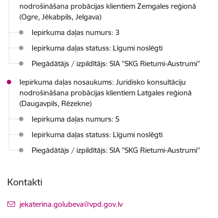
nodrošināšana probācijas klientiem Zemgales reģionā
(Ogre, Jēkabpils, Jelgava)
Iepirkuma daļas numurs: 3
Iepirkuma daļas statuss: Līgumi noslēgti
Piegādātājs / izpildītājs: SIA ''SKG Rietumi-Austrumi''
Iepirkuma daļas nosaukums: Juridisko konsultāciju
nodrošināšana probācijas klientiem Latgales reģionā
(Daugavpils, Rēzekne)
Iepirkuma daļas numurs: 5
Iepirkuma daļas statuss: Līgumi noslēgti
Piegādātājs / izpildītājs: SIA ''SKG Rietumi-Austrumi''
Kontakti
E-pasts:
jekaterina.golubeva@vpd.gov.lv