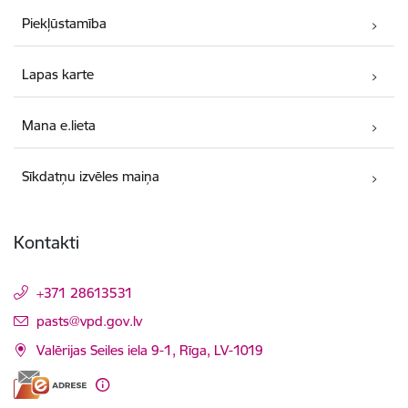
Piekļūstamība
Lapas karte
Mana e.lieta
Sīkdatņu izvēles maiņa
Kontakti
+371 28613531
E-pasts:
pasts@vpd.gov.lv
Valērijas Seiles iela 9-1, Rīga, LV-1019