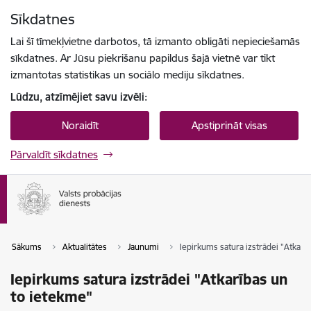
Pāriet uz lapas saturu
Sīkdatnes
Spied
lai meklētu
Enter
Lai šī tīmekļvietne darbotos, tā izmanto obligāti nepieciešamās
sīkdatnes. Ar Jūsu piekrišanu papildus šajā vietnē var tikt
izmantotas statistikas un sociālo mediju sīkdatnes.
Lūdzu, atzīmējiet savu izvēli:
Noraidīt
Apstiprināt visas
Pārvaldīt sīkdatnes
Sākums
Aktualitātes
Jaunumi
Iepirkums satura izstrādei "Atkarī
Iepirkums satura izstrādei "Atkarības un
to ietekme"