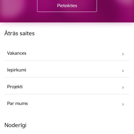
Kājene
Ātrās saites
Vakances
Iepirkumi
Projekti
Par mums
Noderīgi