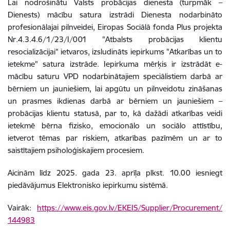
Lai nodrošinātu Valsts probācijas dienesta (turpmāk –
Dienests) mācību satura izstrādi Dienesta nodarbināto
profesionālajai pilnveidei, Eiropas Sociālā fonda Plus projekta
Nr.4.3.4.6/1/23/I/001 "Atbalsts probācijas klientu
resocializācijai" ietvaros, izsludināts iepirkums "Atkarības un to
ietekme" satura izstrāde. Iepirkuma mērķis ir izstrādāt e-
mācību saturu VPD nodarbinātajiem speciālistiem darbā ar
bērniem un jauniešiem, lai apgūtu un pilnveidotu zināšanas
un prasmes ikdienas darbā ar bērniem un jauniešiem –
probācijas klientu statusā, par to, kā dažādi atkarības veidi
ietekmē bērna fizisko, emocionālo un sociālo attīstību,
ietverot tēmas par riskiem, atkarības pazīmēm un ar to
saistītajiem psiholoģiskajiem procesiem.
Aicinām līdz 2025. gada 23. aprīļa plkst. 10.00 iesniegt
piedāvājumus Elektronisko iepirkumu sistēmā.
Vairāk:
https://www.eis.gov.lv/EKEIS/Supplier/Procurement/
144983