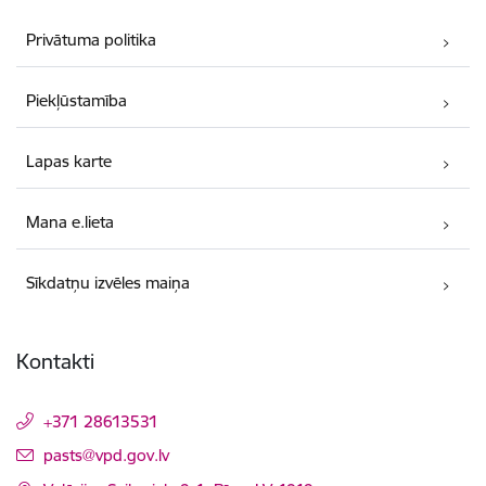
Privātuma politika
Piekļūstamība
Lapas karte
Mana e.lieta
Sīkdatņu izvēles maiņa
Kontakti
+371 28613531
E-pasts:
pasts@vpd.gov.lv