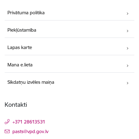
Privātuma politika
Piekļūstamība
Lapas karte
Mana e.lieta
Sīkdatņu izvēles maiņa
Kontakti
+371 28613531
E-pasts:
pasts@vpd.gov.lv