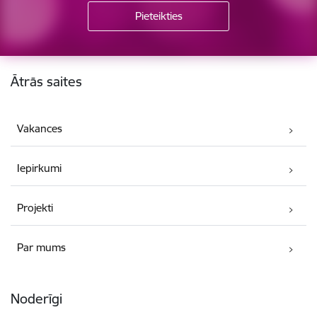
Kājene
Ātrās saites
Vakances
Iepirkumi
Projekti
Par mums
Noderīgi