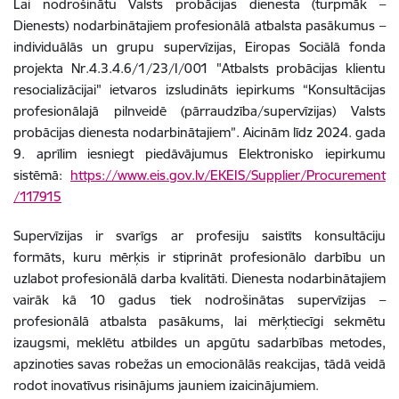
Lai nodrošinātu Valsts probācijas dienesta (turpmāk –
Dienests) nodarbinātajiem profesionālā atbalsta pasākumus –
individuālās un grupu supervīzijas, Eiropas Sociālā fonda
projekta Nr.4.3.4.6/1/23/I/001 "Atbalsts probācijas klientu
resocializācijai" ietvaros izsludināts iepirkums “Konsultācijas
profesionālajā pilnveidē (pārraudzība/supervīzijas) Valsts
probācijas dienesta nodarbinātajiem”. Aicinām līdz 2024. gada
9. aprīlim iesniegt piedāvājumus Elektronisko iepirkumu
sistēmā:
https://www.eis.gov.lv/EKEIS/Supplier/Procurement
/117915
Supervīzijas ir svarīgs ar profesiju saistīts konsultāciju
formāts, kuru mērķis ir stiprināt profesionālo darbību un
uzlabot profesionālā darba kvalitāti. Dienesta nodarbinātajiem
vairāk kā 10 gadus tiek nodrošinātas supervīzijas –
profesionālā atbalsta pasākums, lai mērķtiecīgi sekmētu
izaugsmi, meklētu atbildes un apgūtu sadarbības metodes,
apzinoties savas robežas un emocionālās reakcijas, tādā veidā
rodot inovatīvus risinājums jauniem izaicinājumiem.