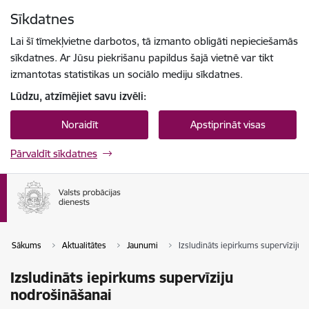
Pāriet uz lapas saturu
Sīkdatnes
Spied
lai meklētu
Enter
Lai šī tīmekļvietne darbotos, tā izmanto obligāti nepieciešamās
sīkdatnes. Ar Jūsu piekrišanu papildus šajā vietnē var tikt
izmantotas statistikas un sociālo mediju sīkdatnes.
Lūdzu, atzīmējiet savu izvēli:
Noraidīt
Apstiprināt visas
Pārvaldīt sīkdatnes
Sākums
Aktualitātes
Jaunumi
Izsludināts iepirkums supervīziju 
Izsludināts iepirkums supervīziju
nodrošināšanai